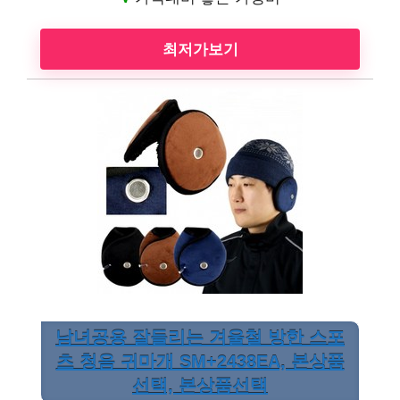
최저가보기
남녀공용 잘들리는 겨울철 방한 스포
츠 청음 귀마개 SM+2438EA, 본상품
선택, 본상품선택