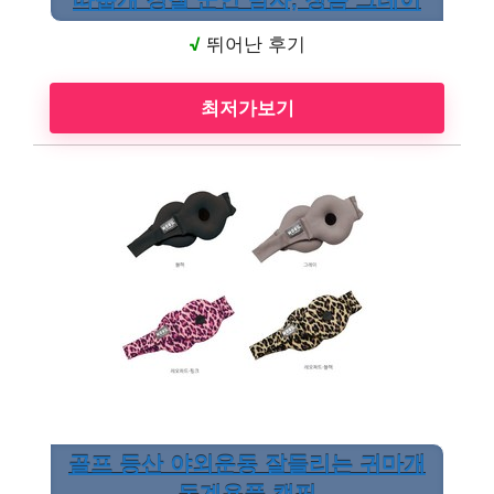
따숩개 경찰 군인 남자, 청음 그레이
√
뛰어난 후기
최저가보기
골프 등산 야외운동 잘들리는 귀마개