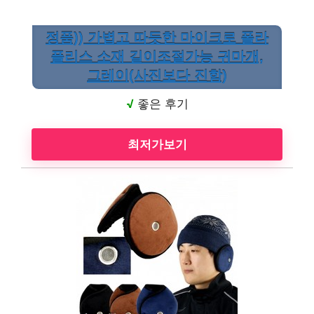
정품)) 가볍고 따듯한 마이크로 폴라
플리스 소재 길이조절가능 귀마개,
그레이(사진보다 진함)
√
좋은 후기
최저가보기