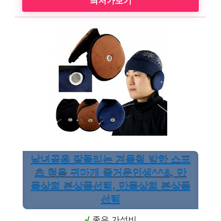
최저가보기
남녀공용 잘들리는 겨울철 방한 스포
츠 청음 귀마개 즐거운인생^^&, 만
물상회 본상품선택, 만물상회 본상품
선택
√
좋은 가성비