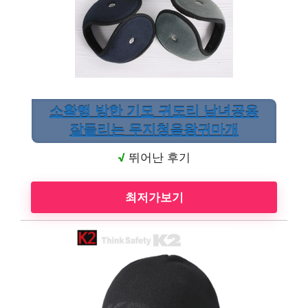
소확행 방한 기모 귀도리 남녀공용
잘들리는 무지청음왕귀마개
√
뛰어난 후기
최저가보기