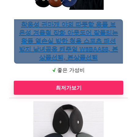
착용성 귀마개 야외 따뜻함 용품 보
온성 겨울철 잡화 아웃도어 잘들리는
활동 열손실 방한 청음 스포츠 패션
방지 남녀공용 캐주얼 W6BAA58, 본
상품선택, 본상품선택
√
좋은 가성비
최저가보기