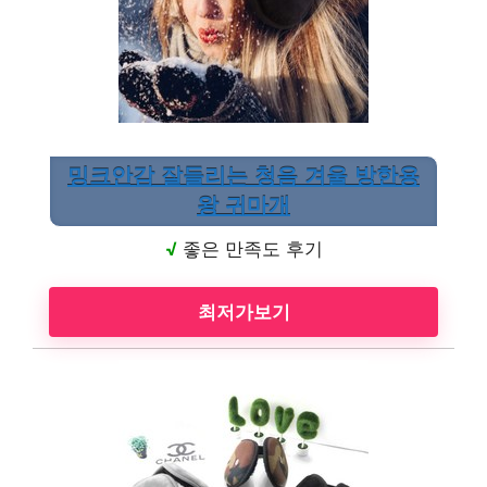
밍크안감 잘들리는 청음 겨울 방한용
왕 귀마개
√
좋은 만족도 후기
최저가보기