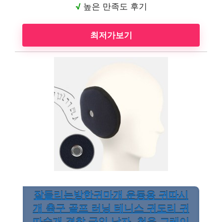
√
높은 만족도 후기
최저가보기
잘들리는방한귀마개 운동용 귀따시
개 축구 골프 러닝 테니스 귀도리 귀