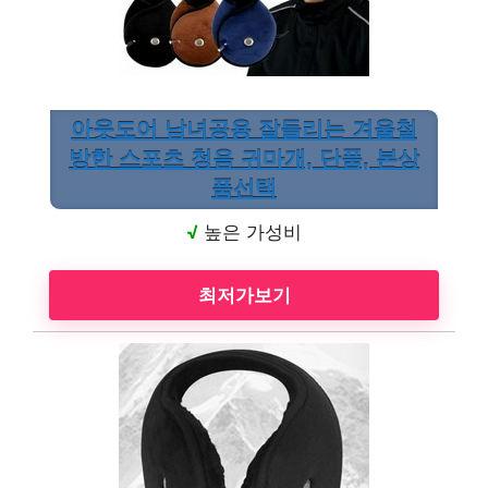
아웃도어 남녀공용 잘들리는 겨울철
방한 스포츠 청음 귀마개, 단품, 본상
품선택
√
높은 가성비
최저가보기