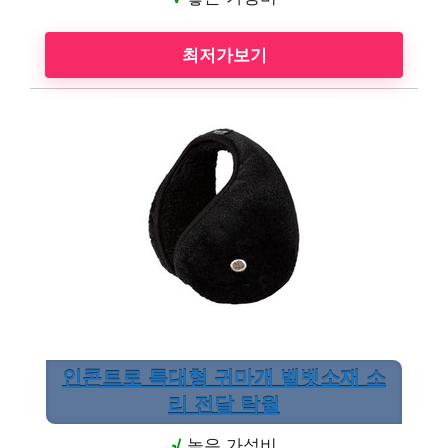
최저가보기
인콘트로 특대형 귀마개 벨벳소재 소
리 전달 탁월
√
높은 가성비