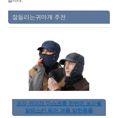
습니다.
잘들리는귀마개 추천
모자 귀마개 마스크를 한번에 보아털
알래스카 워머 겨울 방한용품