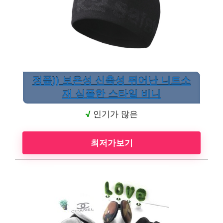
정품)) 보온성 신축성 뛰어난 니트소
재 심플한 스타일 비니
√
인기가 많은
최저가보기