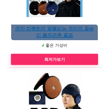
귀만 따뜻하게 잘들리는 귀마개 곰순
이 동계근무 골프
√
좋은 가성비
최저가보기