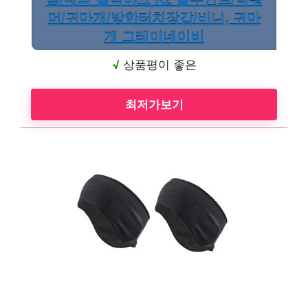
품/네파 블랙야크 K2 블루안트/넥워
머/귀마개/방한터치장갑/비니, 귀마
개 그레이네이비
√
상품평이 좋은
최저가보기