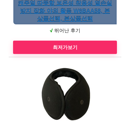
캐주얼 따뜻함 보온성 착용성 열손실
방지 잡화 야외 활동 W6BAA58, 본
상품선택, 본상품선택
√
뛰어난 후기
최저가보기