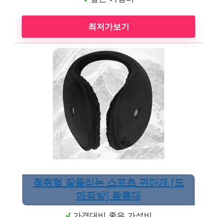
최저가보기
청취형 잘들리는 스포츠 귀마개 [도
매직방] 왕특대
√
가격대비 좋은 가성비