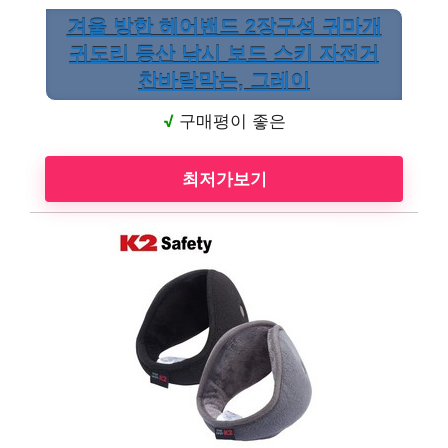
겨울 방한 헤어밴드 2장구성 귀마개
귀도리 등산 낚시 보드 스키 자전거
찬바람막는, 그레이
√
구매평이 좋은
최저가보기