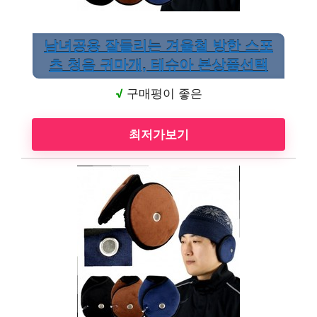
남녀공용 잘들리는 겨울철 방한 스포
츠 청음 귀마개, 테슈아 본상품선택
√
구매평이 좋은
최저가보기