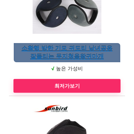
소확행 방한 기모 귀도리 남녀공용
잘들리는 무지청음왕귀마개
√
높은 가성비
최저가보기