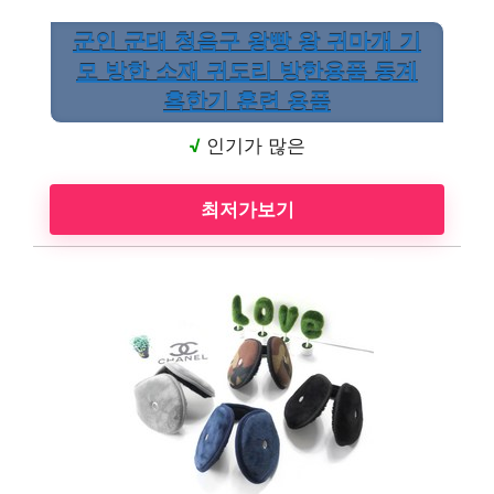
군인 군대 청음구 왕빵 왕 귀마개 기
모 방한 소재 귀도리 방한용품 동계
혹한기 훈련 용품
√
인기가 많은
최저가보기