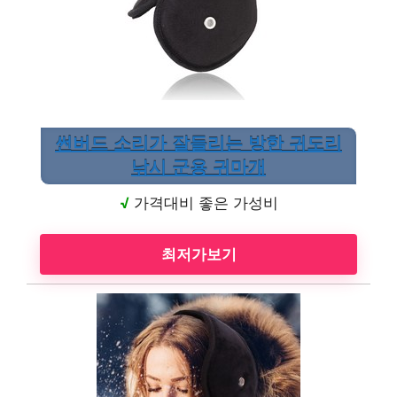
썬버드 소리가 잘들리는 방한 귀도리
낚시 군용 귀마개
√
가격대비 좋은 가성비
최저가보기