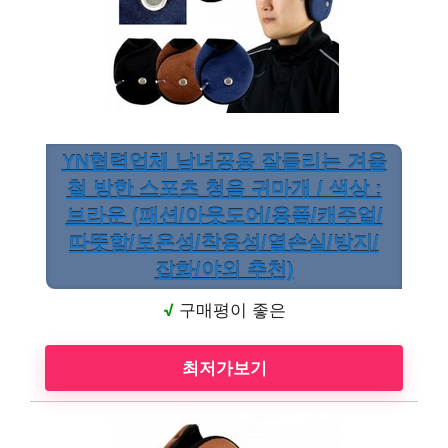
YN협력업체 남녀공용 잘들리는 겨울
철 방한 스포츠 청음 귀마개 / 색상 :
브라운 (패션/아웃도어/용품/캐주얼/
따뜻함/보온성/착용성/열손실/방지/
잡화/야외 추천)
√
구매평이 좋은
최저가보기