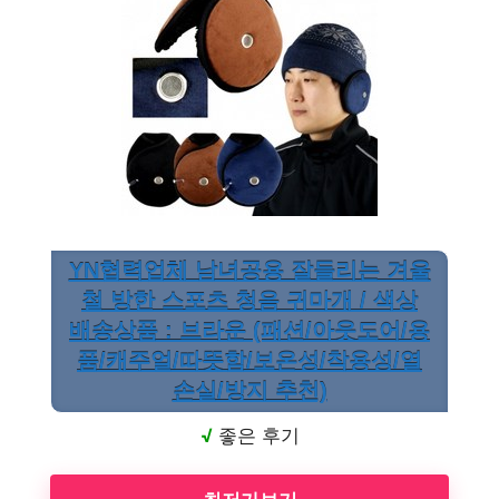
YN협력업체 남녀공용 잘들리는 겨울
철 방한 스포츠 청음 귀마개 / 색상
배송상품 : 브라운 (패션/아웃도어/용
품/캐주얼/따뜻함/보온성/착용성/열
손실/방지 추천)
√
좋은 후기