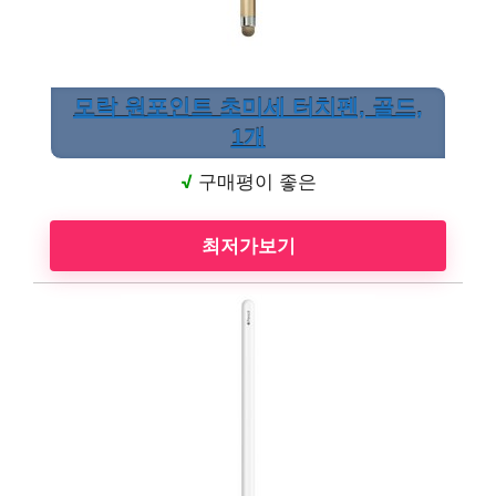
모락 원포인트 초미세 터치펜, 골드,
1개
√
구매평이 좋은
최저가보기