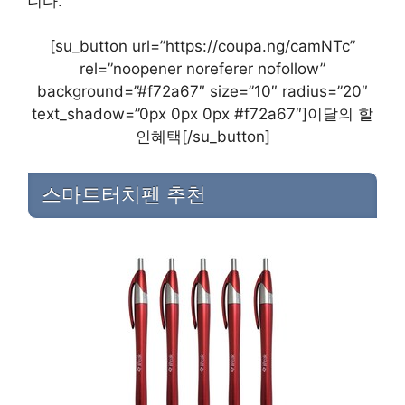
니다.
[su_button url=”https://coupa.ng/camNTc”
rel=”noopener noreferer nofollow”
background=”#f72a67″ size=”10″ radius=”20″
text_shadow=”0px 0px 0px #f72a67″]이달의 할
인혜택[/su_button]
스마트터치펜 추천