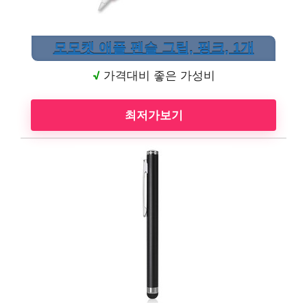
모모켓 애플 펜슬 그립, 핑크, 1개
√
가격대비 좋은 가성비
최저가보기