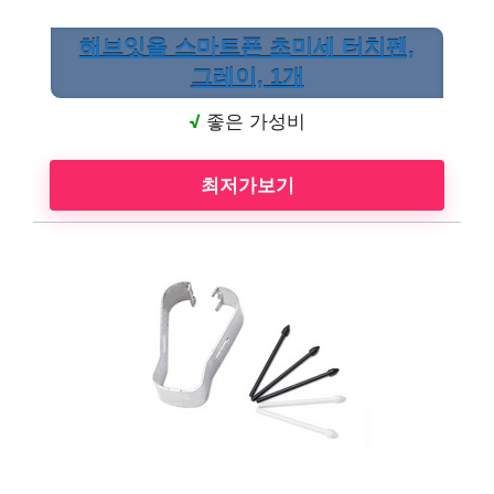
해브잇올 스마트폰 초미세 터치펜,
그레이, 1개
√
좋은 가성비
최저가보기