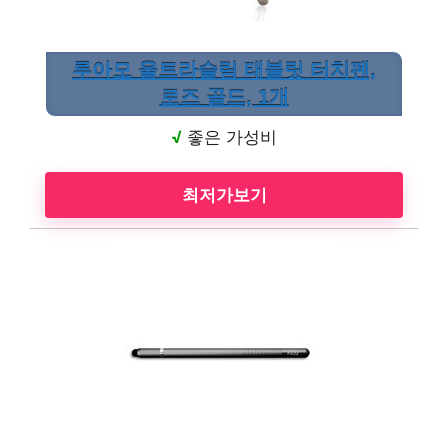
루아모 울트라슬림 태블릿 터치펜,
로즈 골드, 1개
√
좋은 가성비
최저가보기