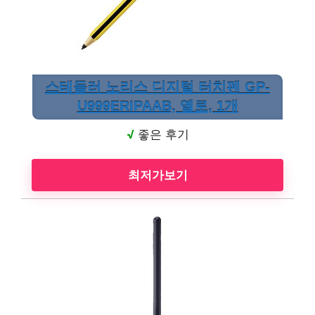
스테들러 노리스 디지털 터치펜 GP-
U999ERIPAAB, 옐로, 1개
√
좋은 후기
최저가보기