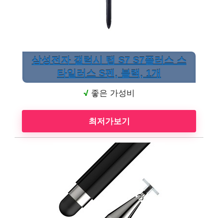
삼성전자 갤럭시 탭 S7 S7플러스 스
타일러스 S펜, 블랙, 1개
√
좋은 가성비
최저가보기