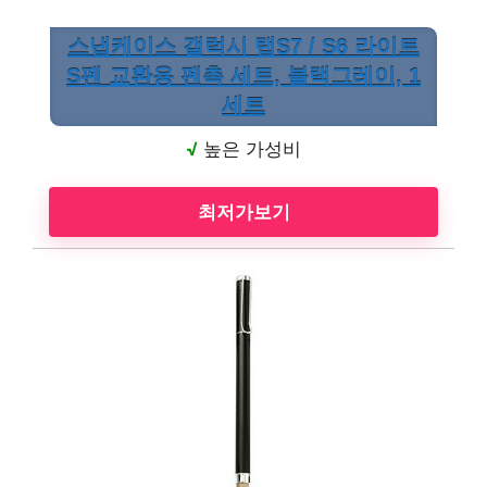
스냅케이스 갤럭시 탭S7 / S6 라이트
S펜 교환용 펜촉 세트, 블랙그레이, 1
세트
√
높은 가성비
최저가보기