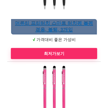
머큐리 프리터치 스마트 터치펜 볼펜
겸용, 블랙, 3개입
√
가격대비 좋은 가성비
최저가보기