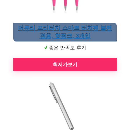
머큐리 프리터치 스마트 터치펜 볼펜
겸용, 핫핑크, 3개입
√
좋은 만족도 후기
최저가보기