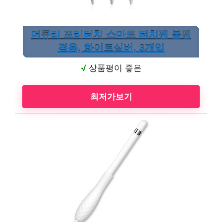
머큐리 프리터치 스마트 터치펜 볼펜
겸용, 화이트실버, 3개입
√
상품평이 좋은
최저가보기