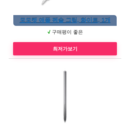
모모켓 애플 펜슬 그립, 화이트, 1개
√
구매평이 좋은
최저가보기