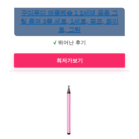
구디푸디 애플펜슬 1 2세대 공용 그
립 홀더 3종 세트, 1세트, 핑크, 화이
트, 그린
√
뛰어난 후기
최저가보기