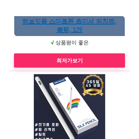
해브잇올 스마트폰 초미세 터치펜,
블랙, 1개
√
상품평이 좋은
최저가보기