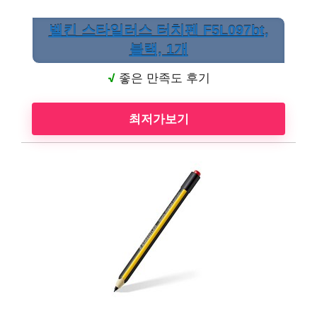
벨킨 스타일러스 터치펜 F5L097bt,
블랙, 1개
√
좋은 만족도 후기
최저가보기