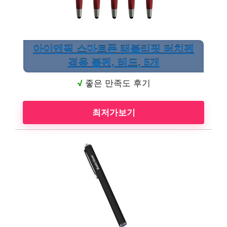
아이엔픽 스마트폰 태블리핏 터치펜
겸용 볼펜, 레드, 5개
√
좋은 만족도 후기
최저가보기