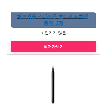
해브잇올 스마트폰 초미세 터치펜,
블랙, 1개
√
인기가 많은
최저가보기