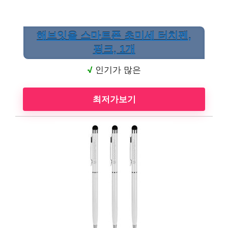
해브잇올 스마트폰 초미세 터치펜,
핑크, 1개
√
인기가 많은
최저가보기