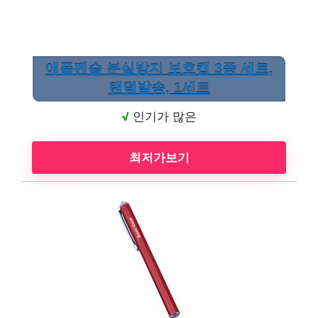
애플펜슬 분실방지 보호캡 3종 세트,
랜덤발송, 1세트
√
인기가 많은
최저가보기