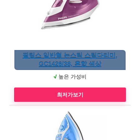
필립스 일반형 논스틱 스팀다리미,
GC1426/38, 혼합 색상
√
높은 가성비
최저가보기