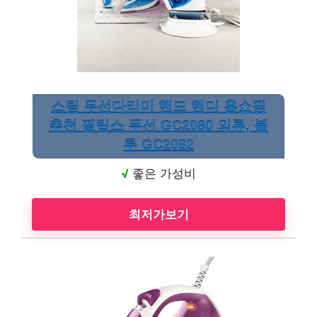
스팀 무선다리미 핸드 핸디 홈쇼핑
추천 필립스 무선 GC2080 의류, 블
루 GC2082
√
좋은 가성비
최저가보기