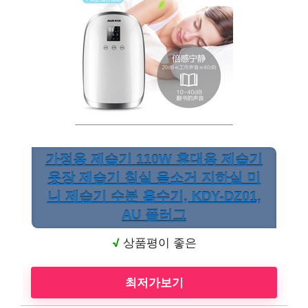
가정용 제습기 110W 휴대용 제습기
옷장 제습기 침실 음소거 지하실 미
니 제습기 수분 흡수기, KDY-DZ01,
AU 플러그
√
상품평이 좋은
최저가보기