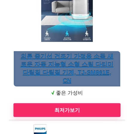
의류 증기선 건조기 가정용 소독 새
로운 자동 지능형 소형 스팀 다리미
다림질 다림질 기계, TJ-SM861E,
CN
√
좋은 가성비
최저가보기