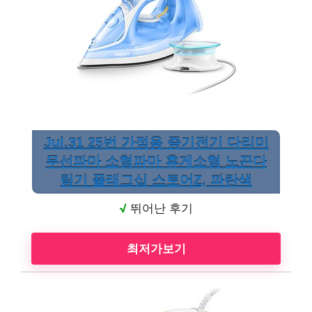
Jul.31 25번 가정용 증기전기 다리미
무선파마 소형파마 휴게소형 노끈다
림기 플래그십 스토어Z, 파란색
√
뛰어난 후기
최저가보기