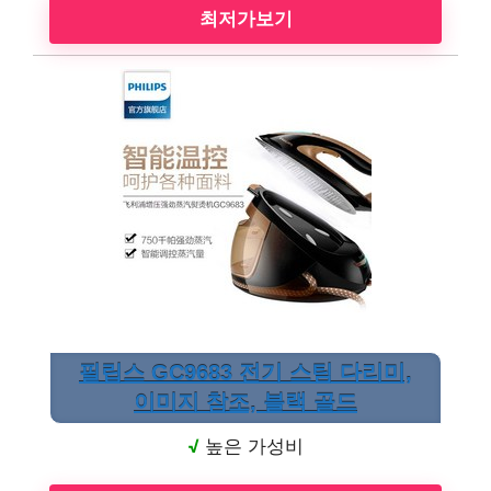
최저가보기
필립스 GC9683 전기 스팀 다리미,
이미지 참조, 블랙 골드
√
높은 가성비