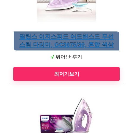
필립스 이지스피드 어드밴스드 무선
스팀 다리미, GC3675/30, 혼합 색상
√
뛰어난 후기
최저가보기