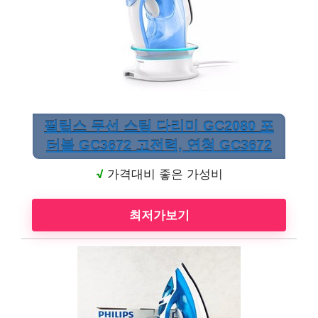
필립스 무선 스팀 다리미 GC2080 포
터블 GC3672 고전력, 연청 GC3672
√
가격대비 좋은 가성비
최저가보기