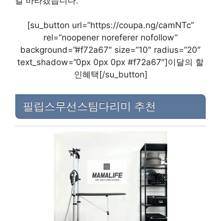
길 바라겠습니다.
[su_button url=”https://coupa.ng/camNTc”
rel=”noopener noreferer nofollow”
background=”#f72a67″ size=”10″ radius=”20″
text_shadow=”0px 0px 0px #f72a67″]이달의 할
인혜택[/su_button]
필립스무선스팀다리미 추천