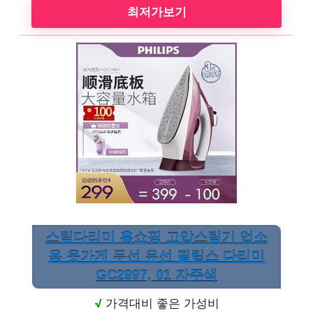
최저가보기
스팀다리미 홈쇼핑 고압스팀기 업소
용 옷가게 무선 유선 필립스 다리미
GC2997, 01 자주색
√
가격대비 좋은 가성비