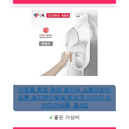
가정용 핸드 옷장 걸이식 스팀다리미
의류 초간편다림질 레드닷 디자인 아
이디어상품, 옵션2
√
좋은 가성비