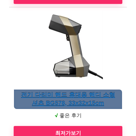
전기 다리미 핸드 휴대용 핸디 소형
셔츠 BG578, 33x32x15cm
√
좋은 후기
최저가보기