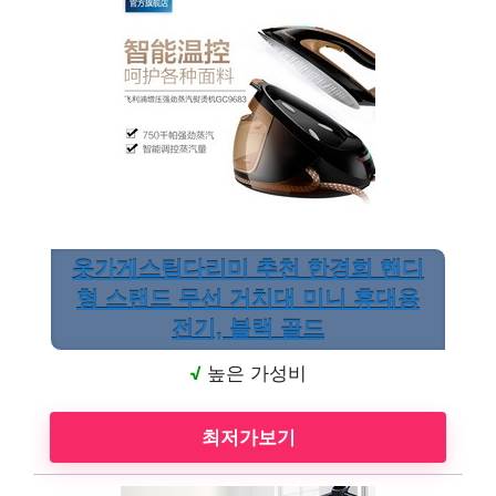
옷가게스팀다리미 추천 한경희 핸디
형 스탠드 무선 거치대 미니 휴대용
전기, 블랙 골드
√
높은 가성비
최저가보기