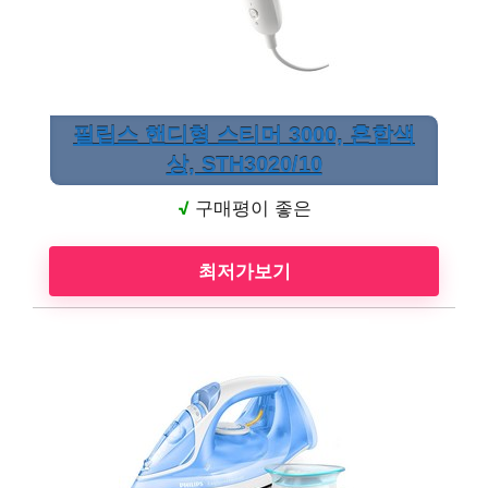
필립스 핸디형 스티머 3000, 혼합색
상, STH3020/10
√
구매평이 좋은
최저가보기