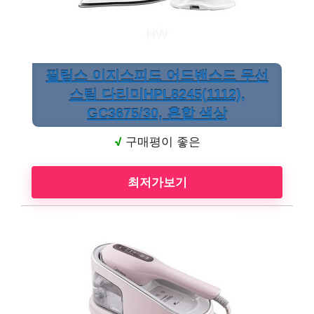
필립스 이지스피드 어드밴스드 무선
스팀 다리미HPL8245(1112),
GC3675/30, 혼합 색상
√
구매평이 좋은
최저가보기