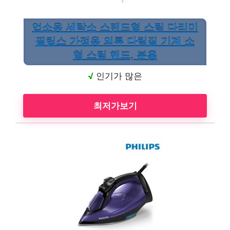
업소용 세탁소 스탠드형 스팀 다리미
필립스 가정용 의류 다림질 기계 소
형 스팀 핸드, 분홍
√
인기가 많은
최저가보기