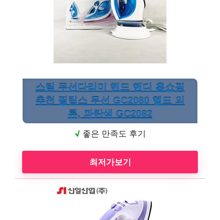
스팀 무선다리미 핸드 핸디 홈쇼핑
추천 필립스 무선 GC2080 헬드 의
류, 파란색 GC2082
√
좋은 만족도 후기
최저가보기