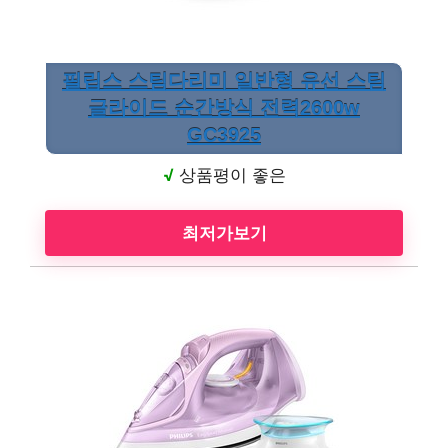
필립스 스팀다리미 일반형 유선 스팀
글라이드 순간방식 전력2600w
GC3925
√
상품평이 좋은
최저가보기