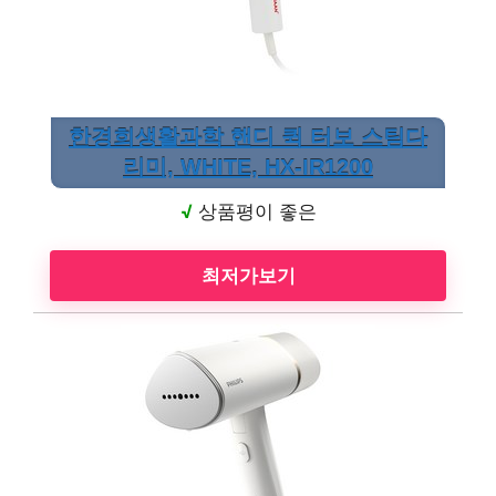
한경희생활과학 핸디 퀵 터보 스팀다
리미, WHITE, HX-IR1200
√
상품평이 좋은
최저가보기