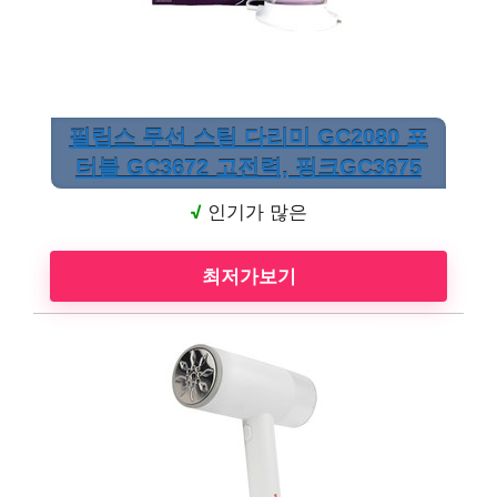
필립스 무선 스팀 다리미 GC2080 포
터블 GC3672 고전력, 핑크GC3675
√
인기가 많은
최저가보기