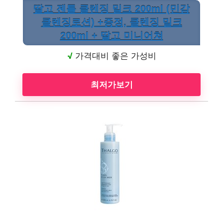
딸고 젠틀 클렌징 밀크 200ml (민감
클렌징로션) +증정, 클렌징 밀크
200ml + 딸고 미니어쳐
√
가격대비 좋은 가성비
최저가보기