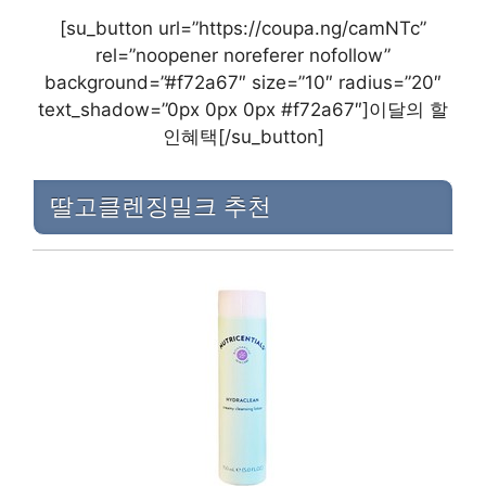
[su_button url=”https://coupa.ng/camNTc”
rel=”noopener noreferer nofollow”
background=”#f72a67″ size=”10″ radius=”20″
text_shadow=”0px 0px 0px #f72a67″]이달의 할
인혜택[/su_button]
딸고클렌징밀크 추천