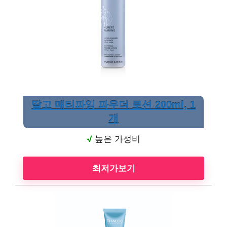
딸고 매티파잉 파우더 로션 200ml, 1
개
√
높은 가성비
최저가보기