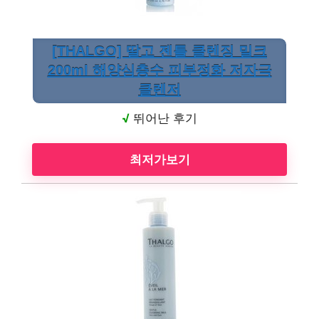
[THALGO] 딸고 젠틀 클렌징 밀크
200ml 해양심층수 피부정화 저자극
클렌저
√
뛰어난 후기
최저가보기