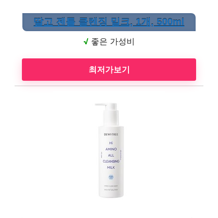
딸고 젠틀 클렌징 밀크, 1개, 500ml
√
좋은 가성비
최저가보기