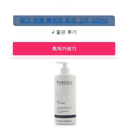
딸고 젠틀 클렌징 밀크, 1개, 200ml
√
좋은 후기
최저가보기