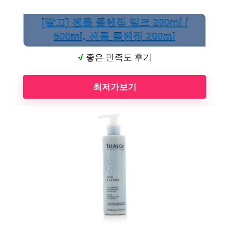
[딸고] 젠틀 클렌징 밀크 200ml /
500ml, 젠틀 클렌징 200ml
√
좋은 만족도 후기
최저가보기