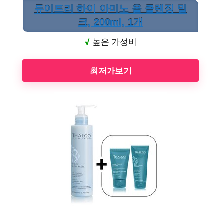
듀이트리 하이 아미노 올 클렌징 밀
크, 200ml, 1개
√
높은 가성비
최저가보기