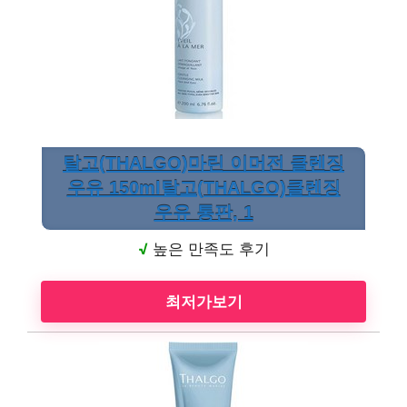
탈고(THALGO)마린 이머전 클렌징
우유 150ml탈고(THALGO)클렌징
우유 통판, 1
√
높은 만족도 후기
최저가보기