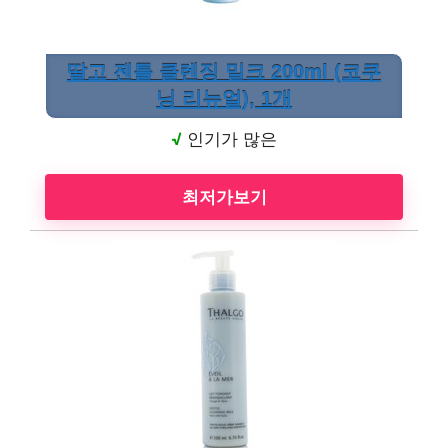
딸고 젠틀 클렌징 밀크 200ml (코쿠
닝 리뉴얼), 1개
√
인기가 많은
최저가보기