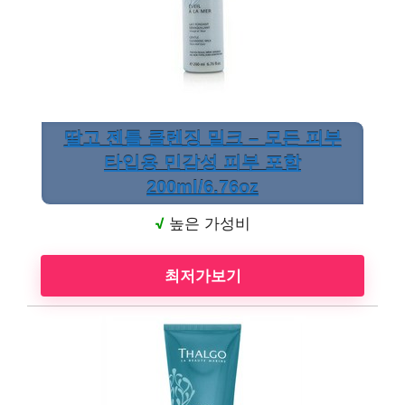
딸고 젠틀 클렌징 밀크 – 모든 피부
타입용 민감성 피부 포함
200ml/6.76oz
√
높은 가성비
최저가보기