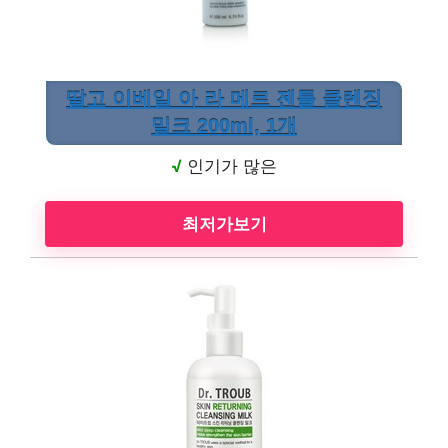
딸고 이베일 아 라 메르 젠틀 클렌징
밀크 200ml, 1개
√
인기가 많은
최저가보기