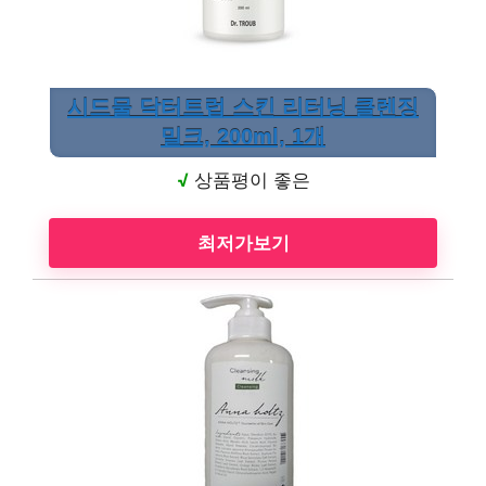
시드물 닥터트럽 스킨 리터닝 클렌징
밀크, 200ml, 1개
√
상품평이 좋은
최저가보기