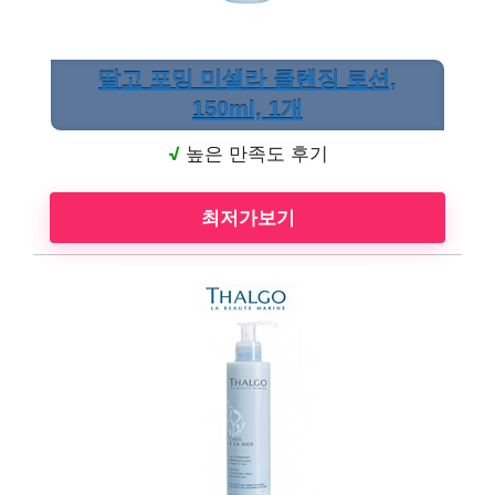
딸고 포밍 미셀라 클렌징 로션,
150ml, 1개
√
높은 만족도 후기
최저가보기