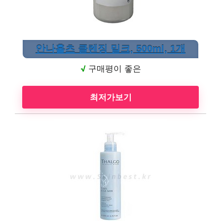
안나홀츠 클렌징 밀크, 500ml, 1개
√
구매평이 좋은
최저가보기