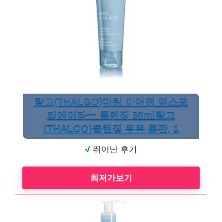
탈고(THALGO)마린 이머전 엑스포
리에이타ー 클렌징 50ml탈고
(THALGO)클렌징 우유 통판, 1
√
뛰어난 후기
최저가보기