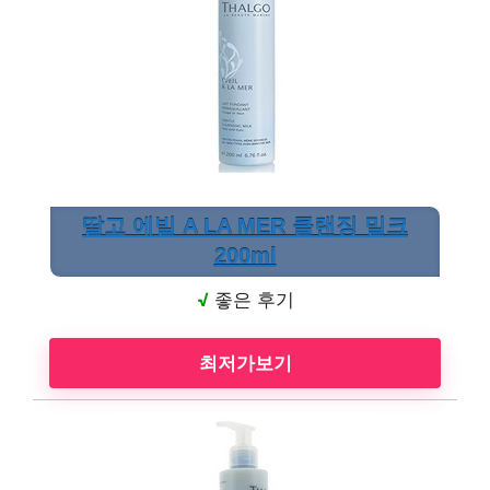
딸고 에빌 A LA MER 클랜징 밀크
200ml
√
좋은 후기
최저가보기