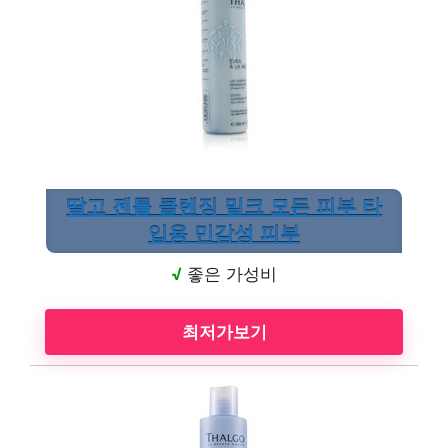
딸고 젠틀 클렌징 밀크 모든 피부 타
입용 민감성 피부
√
좋은 가성비
최저가보기