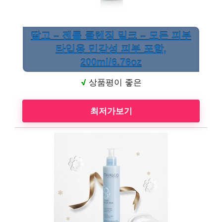
딸고 – 젠틀 클렌징 밀크 – 모든 피부
타입용 민감성 피부 포함,
200ml/6.76oz
√
상품평이 좋은
최저가보기