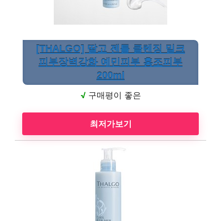
[THALGO] 딸고 젠틀 클렌징 밀크
피부장벽강화 예민피부 홍조피부
200ml
√
구매평이 좋은
최저가보기