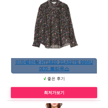
이자벨마랑 HT1820 21A027E 99MU
여자 블라우스
√
좋은 후기
최저가보기