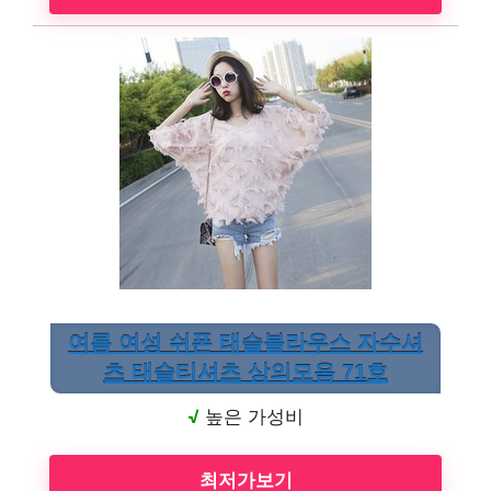
여름 여성 쉬폰 태슬블라우스 자수셔
츠 태슬티셔츠 상의모음 71호
√
높은 가성비
최저가보기