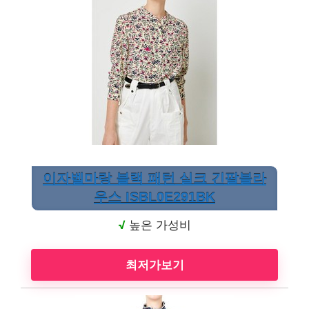
이자벨마랑 블랙 패턴 실크 긴팔블라
우스 ISBL0E291BK
√
높은 가성비
최저가보기