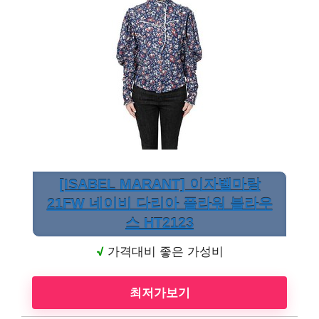
[ISABEL MARANT] 이자벨마랑
21FW 네이비 다리아 플라워 블라우
스 HT2123
√
가격대비 좋은 가성비
최저가보기