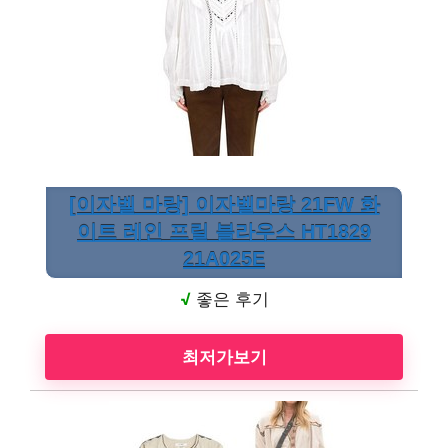
[이자벨 마랑] 이자벨마랑 21FW 화
이트 레인 프릴 블라우스 HT1829
21A025E
√
좋은 후기
최저가보기