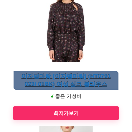
이자벨마랑 [이자벨마랑] (HT0791
023I 01BK) 여성 실크 블라우스
√
좋은 가성비
최저가보기