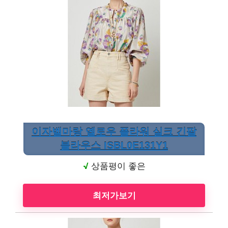
이자벨마랑 옐로우 플라워 실크 긴팔
블라우스 ISBL0E131Y1
√
상품평이 좋은
최저가보기