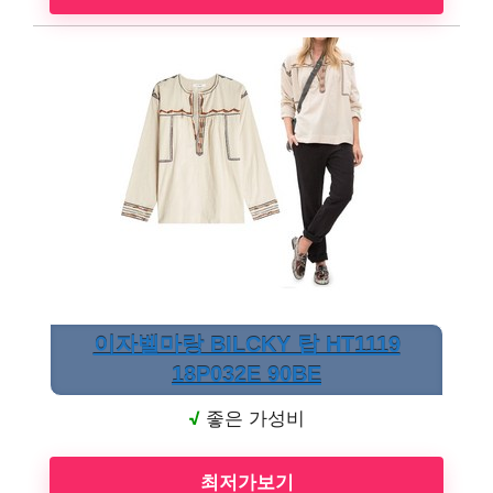
이자벨마랑 BILCKY 탑 HT1119
18P032E 90BE
√
좋은 가성비
최저가보기