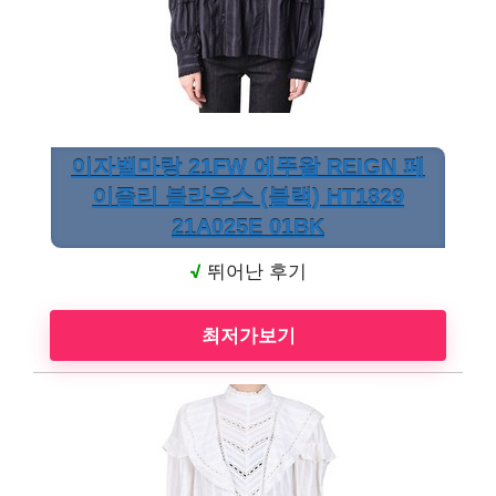
이자벨마랑 21FW 에뚜왈 REIGN 페
이즐리 블라우스 (블랙) HT1829
21A025E 01BK
√
뛰어난 후기
최저가보기