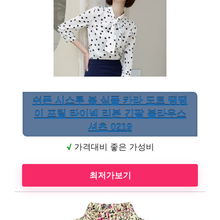
쉬폰 시스루 봄 심플 카라 도트 땡땡
이 프릴 타이넥 리본 긴팔 블라우스
셔츠 0219
√
가격대비 좋은 가성비
최저가보기