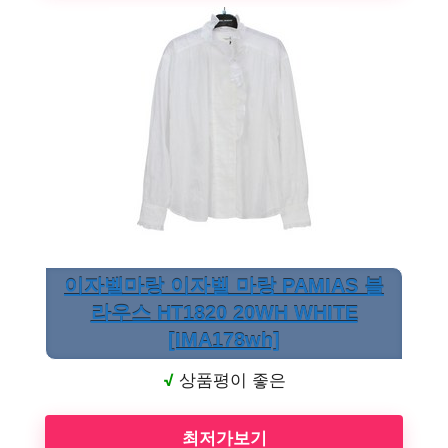
이자벨마랑 이자벨 마랑 PAMIAS 블
라우스 HT1820 20WH WHITE
[IMA178wh]
√
상품평이 좋은
최저가보기