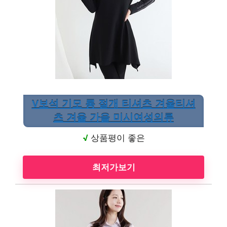
V보석 기모 롱 절개 티셔츠 겨울티셔
츠 겨울 가을 미시여성의류
√
상품평이 좋은
최저가보기