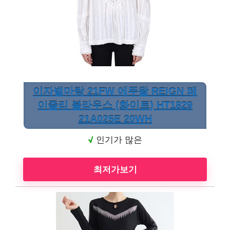
이자벨마랑 21FW 에뚜왈 REIGN 페
이즐리 블라우스 (화이트) HT1829
21A025E 20WH
√
인기가 많은
최저가보기