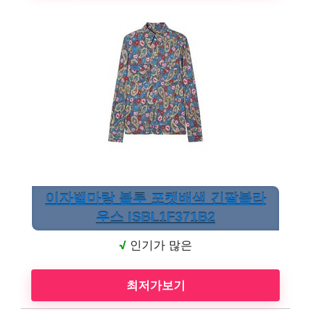
이자벨마랑 블루 포켓배색 긴팔블라
우스 ISBL1F371B2
√
인기가 많은
최저가보기