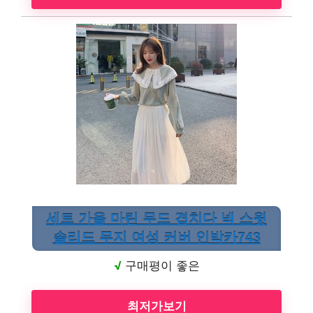
세트 가을 마린 무드 겹치다 넥 스윗
솔리드 무지 여성 커버 인박카743
√
구매평이 좋은
최저가보기