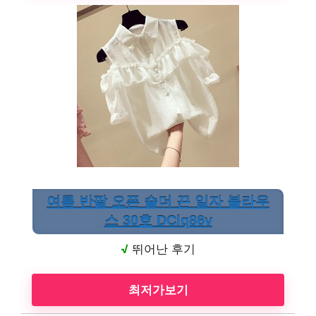
여름 반팔 오픈 숄더 끈 일자 블라우
스 30호 DClq86v
√
뛰어난 후기
최저가보기