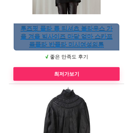
루즈핏 폴라 롱 티셔츠 블라우스 가
을 겨울 빅사이즈 마담 엄마 스카프
목폴라 반폴라 미시여성의류
√
좋은 만족도 후기
최저가보기