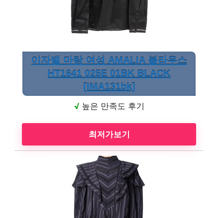
이자벨 마랑 여성 AMALIA 블라우스
HT1641 025E 01BK BLACK
[IMA131bk]
√
높은 만족도 후기
최저가보기