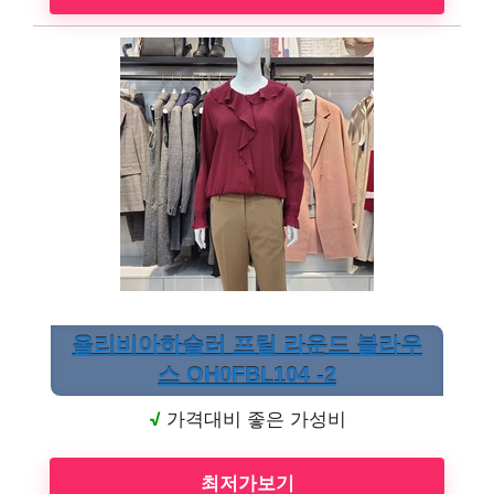
올리비아하슬러 프릴 라운드 블라우
스 OH0FBL104 -2
√
가격대비 좋은 가성비
최저가보기